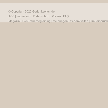
© Copyright 2022
Gedenkseiten.de
AGB
|
Impressum
|
Datenschutz
|
Presse
|
FAQ
Magazin
|
Eve-Trauerbegleitung
|
Meinungen
|
Gedenkseiten
|
Trauersprüc