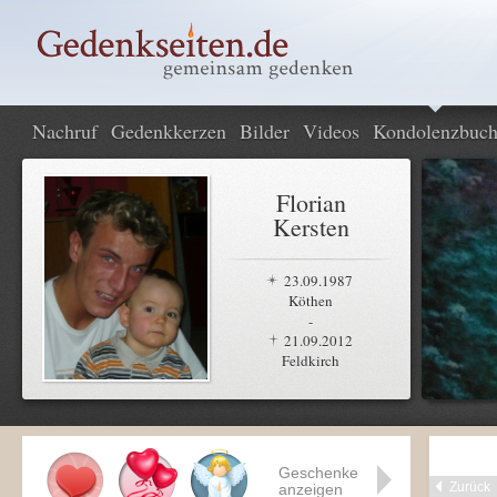
Nachruf
Gedenkkerzen
Bilder
Videos
Kondolenzbuc
Florian
Kersten
23.09.1987
Köthen
-
21.09.2012
Feldkirch
Geschenke
Zurück
anzeigen