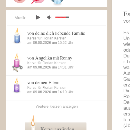
Es
Musik:
vo
von deine dich liebende Familie
Es
Un
Kerze für Florian Kersten
am 09.08.2026 um 15:52 Uhr
wie
od
Du 
von Angelika mit Ronny
ich
Kerze für Florian Kersten
wa
am 09.08.2026 um 14:31 Uhr
Auf
Gan
von deinen Eltern
erz
Kerze für Florian Kersten
Die
am 09.08.2026 um 14:10 Uhr
Re
Dei
Weitere Kerzen anzeigen
au
ers
Ic
(Jö
Kerze anzünden