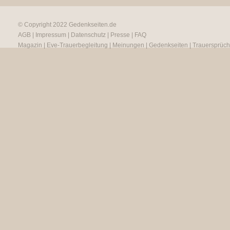
© Copyright 2022
Gedenkseiten.de
AGB
|
Impressum
|
Datenschutz
|
Presse
|
FAQ
Magazin
|
Eve-Trauerbegleitung
|
Meinungen
|
Gedenkseiten
|
Trauersprüc