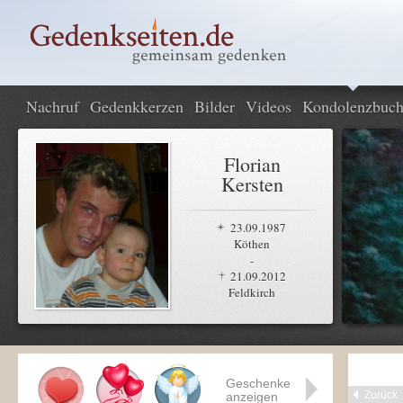
Nachruf
Gedenkkerzen
Bilder
Videos
Kondolenzbuc
Florian
Kersten
23.09.1987
Köthen
-
21.09.2012
Feldkirch
Geschenke
Zurück
anzeigen