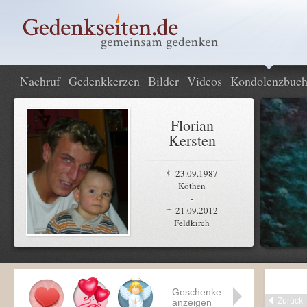
Nachruf
Gedenkkerzen
Bilder
Videos
Kondolenzbuc
Florian
Kersten
23.09.1987
Köthen
-
21.09.2012
Feldkirch
Geschenke
Zurück
anzeigen