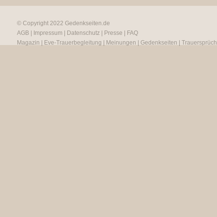
© Copyright 2022
Gedenkseiten.de
AGB
|
Impressum
|
Datenschutz
|
Presse
|
FAQ
Magazin
|
Eve-Trauerbegleitung
|
Meinungen
|
Gedenkseiten
|
Trauersprüc