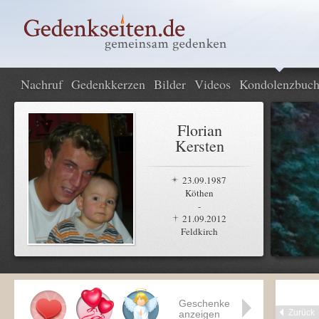
Nachruf
Gedenkkerzen
Bilder
Videos
Kondolenzbuc
Florian
Kersten
23.09.1987
Köthen
-
21.09.2012
Feldkirch
Geschenke
Zurück
anzeigen