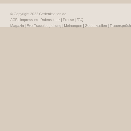
© Copyright 2022
Gedenkseiten.de
AGB
|
Impressum
|
Datenschutz
|
Presse
|
FAQ
Magazin
|
Eve-Trauerbegleitung
|
Meinungen
|
Gedenkseiten
|
Trauersprüc