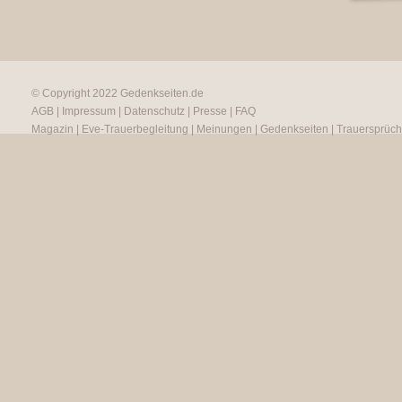
© Copyright 2022
Gedenkseiten.de
AGB
|
Impressum
|
Datenschutz
|
Presse
|
FAQ
Magazin
|
Eve-Trauerbegleitung
|
Meinungen
|
Gedenkseiten
|
Trauersprüc