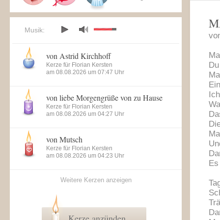
M
Musik:
vo
von Astrid Kirchhoff
Ma
Du
Kerze für Florian Kersten
am 08.08.2026 um 07:47 Uhr
Ma
Ei
Ic
von liebe Morgengrüße von zu Hause
Wa
Kerze für Florian Kersten
Das
am 08.08.2026 um 04:27 Uhr
Die
Ma
von Mutsch
Un
Kerze für Florian Kersten
Da
am 08.08.2026 um 04:23 Uhr
Es
Weitere Kerzen anzeigen
Ta
Sch
Tr
Da
Kerze anzünden