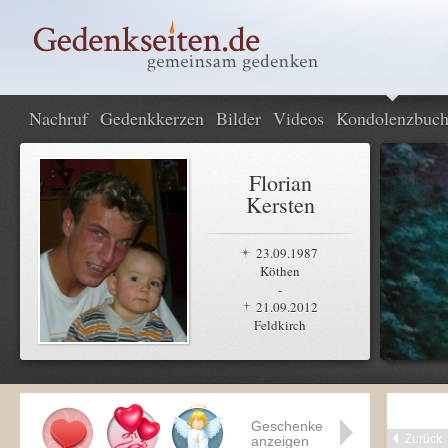
Nachruf
Gedenkkerzen
Bilder
Videos
Kondolenzbuc
Florian
Kersten
23.09.1987
Köthen
-
21.09.2012
Feldkirch
Geschenke
Zurück
anzeigen