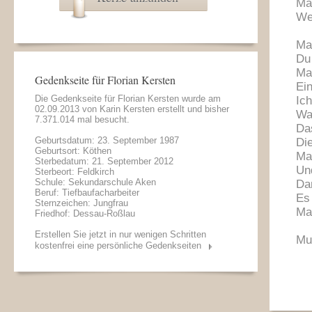
Ma
We
Ma
Du
Ma
Gedenkseite für Florian Kersten
Ei
Die Gedenkseite für Florian Kersten wurde am
Ic
02.09.2013 von
Karin Kersten
erstellt und bisher
Wa
7.371.014 mal besucht.
Das
Geburtsdatum: 23. September 1987
Die
Geburtsort: Köthen
Ma
Sterbedatum: 21. September 2012
Un
Sterbeort: Feldkirch
Schule: Sekundarschule Aken
Da
Beruf: Tiefbaufacharbeiter
Es
Sternzeichen: Jungfrau
Ma
Friedhof: Dessau-Roßlau
Erstellen Sie jetzt in nur wenigen Schritten
Mu
kostenfrei eine persönliche Gedenkseiten