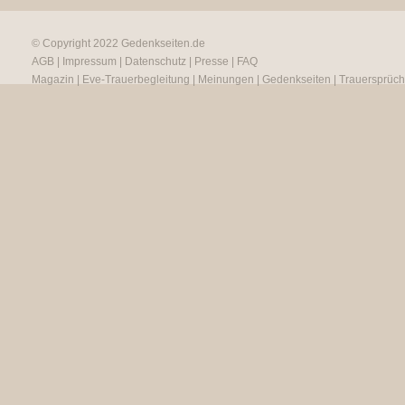
© Copyright 2022
Gedenkseiten.de
AGB
|
Impressum
|
Datenschutz
|
Presse
|
FAQ
Magazin
|
Eve-Trauerbegleitung
|
Meinungen
|
Gedenkseiten
|
Trauersprüc