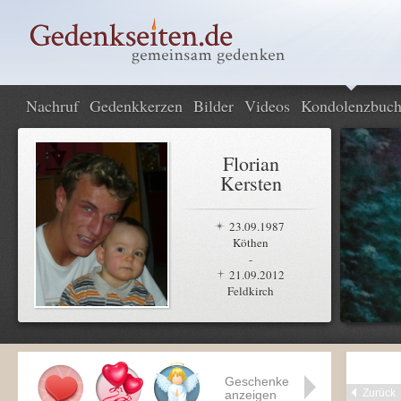
Nachruf
Gedenkkerzen
Bilder
Videos
Kondolenzbuc
Florian
Kersten
23.09.1987
Köthen
-
21.09.2012
Feldkirch
Geschenke
Zurück
anzeigen