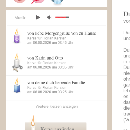
Du
Musik:
vo
von liebe Morgengrüße von zu Hause
Du
un
Kerze für Florian Kersten
am 06.08.2026 um 03:46 Uhr
Du 
un
von Karin und Otto
in
Kerze für Florian Kersten
Du 
am 06.08.2026 um 03:35 Uhr
ni
ohn
von deine dich liebende Familie
ga
Kerze für Florian Kersten
leb
am 06.08.2026 um 03:25 Uhr
es 
da
Weitere Kerzen anzeigen
di
tra
(V
Kerze anzünden