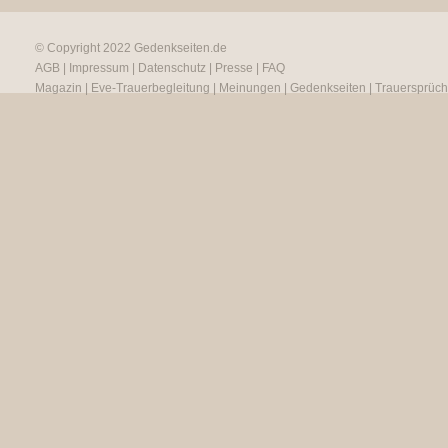
© Copyright 2022
Gedenkseiten.de
AGB
|
Impressum
|
Datenschutz
|
Presse
|
FAQ
Magazin
|
Eve-Trauerbegleitung
|
Meinungen
|
Gedenkseiten
|
Trauersprüc