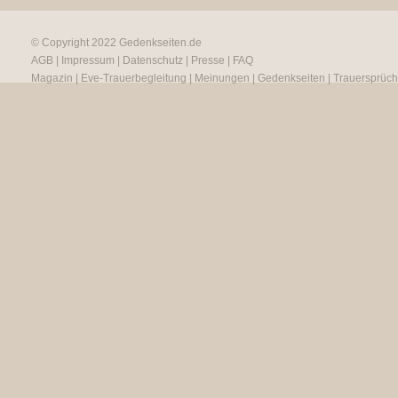
© Copyright 2022
Gedenkseiten.de
AGB
|
Impressum
|
Datenschutz
|
Presse
|
FAQ
Magazin
|
Eve-Trauerbegleitung
|
Meinungen
|
Gedenkseiten
|
Trauersprüc