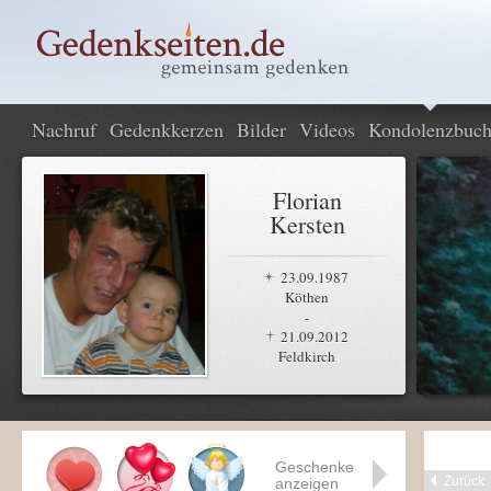
Nachruf
Gedenkkerzen
Bilder
Videos
Kondolenzbuc
Florian
Kersten
23.09.1987
Köthen
-
21.09.2012
Feldkirch
Geschenke
Zurück
anzeigen