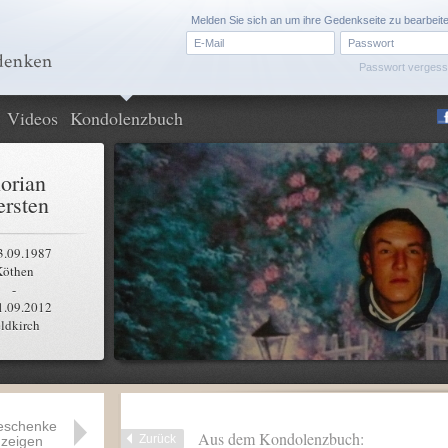
Melden Sie sich an um ihre Gedenkseite zu bearbeit
Passwort verges
Videos
Kondolenzbuch
lorian
rsten
3.09.1987
Köthen
-
1.09.2012
ldkirch
eschenke
Aus dem Kondolenzbuch:
Zurück
zeigen