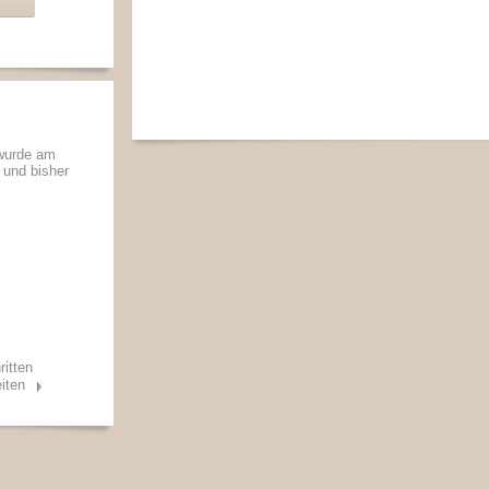
 wurde am
t und bisher
ritten
iten