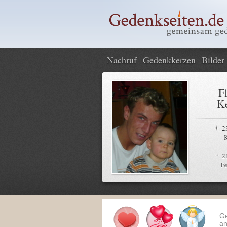
Nachruf
Gedenkkerzen
Bilder
F
Ke
2
2
Fe
G
an