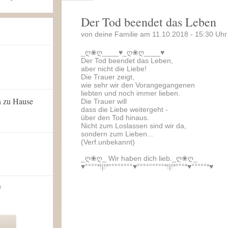
Der Tod beendet das Leben
von deine Familie am 11.10.2018 - 15:30 Uhr
_ღ❀ღ____♥_ღ❀ღ____♥
Der Tod beendet das Leben,
aber nicht die Liebe!
Die Trauer zeigt,
wie sehr wir den Vorangegangenen
liebten und noch immer lieben.
n zu Hause
Die Trauer will
dass die Liebe weitergeht -
über den Tod hinaus.
Nicht zum Loslassen sind wir da,
sondern zum Lieben...
(Verf.unbekannt)
_ღ❀ღ_ Wir haben dich lieb._ღ❀ღ_
♥°°°°*!|!*°°°°°°°°♥°°°°°°°°°*!|!*°°°*♥°°°°°*♥
n