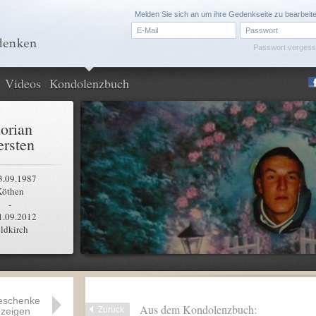
Melden Sie sich an um ihre Gedenkseite zu bearbeit
Passwort verges
Videos
Kondolenzbuch
lorian
rsten
3.09.1987
Köthen
-
1.09.2012
ldkirch
eschenke
Aus dem Kondolenzbuch:
Zurück
zeigen