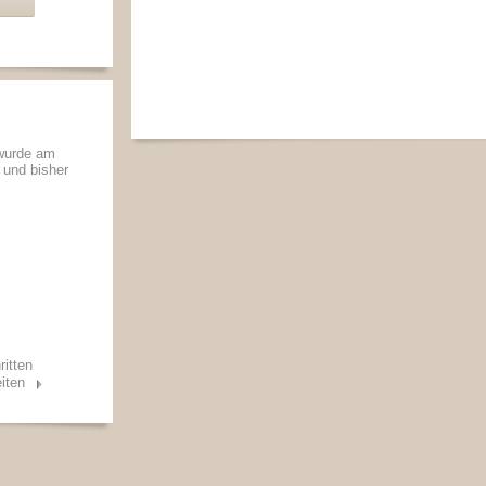
 wurde am
t und bisher
ritten
iten