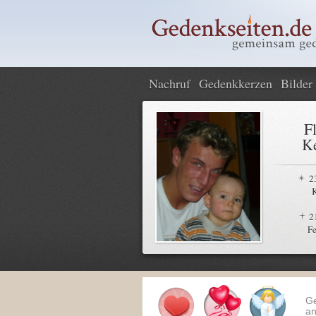
Nachruf
Gedenkkerzen
Bilder
F
Ke
2
2
Fe
G
an