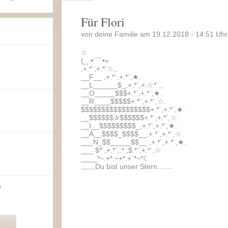
Für Flori
von deine Familie am 19.12.2018 - 14:51 Uhr
☆
(¸¸.•´¯`•»
,+.*`,+.*`☆,.
__F__ ,+.*`,+.*`,★.
__L______$_,+.*`,+.☆*`,.
__O_____$$$+.*`,+.*`,★.
__R____$$$$$+.*`,+.*`,☆.
$$$$$$$$$$$$$$$$$+.*`,+.*`,★.
__$$$$$$✰$$$$$$+.*`,+.*`,☆.
__I__$$$$$$$$$_,+.*`,+.*`,★.
__A__$$$$_$$$$__,+.*`,+.*`,☆.
___N_$$_____$$__ ,+.*`,+.*`,★.
___ $*`,+.*`,:*.,$.*`,+.*`,☆
____*~.+*.~+*.+´*~*☾
,,,,,,,Du bist unser Stern........
n