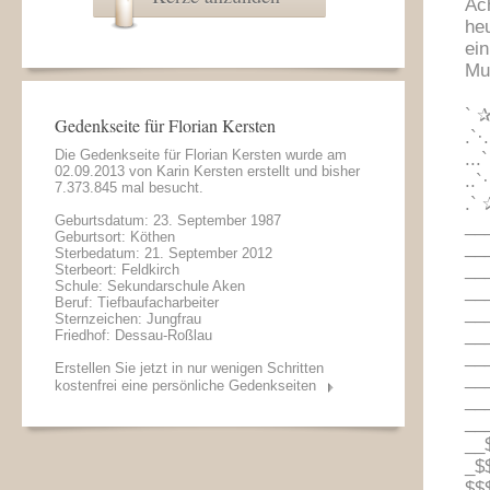
Ac
he
ein
Mut
` ✰
Gedenkseite für Florian Kersten
.`·
Die Gedenkseite für Florian Kersten wurde am
...
02.09.2013 von
Karin Kersten
erstellt und bisher
..`
7.373.845 mal besucht.
.` 
Geburtsdatum: 23. September 1987
__
Geburtsort: Köthen
__
Sterbedatum: 21. September 2012
__
Sterbeort: Feldkirch
Schule: Sekundarschule Aken
__
Beruf: Tiefbaufacharbeiter
__
Sternzeichen: Jungfrau
__
Friedhof: Dessau-Roßlau
__
Erstellen Sie jetzt in nur wenigen Schritten
__
kostenfrei eine persönliche Gedenkseiten
__
__
__
_$
$$