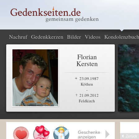
Nachruf
Gedenkkerzen
Bilder
Videos
Kondolenzbuc
Florian
Kersten
23.09.1987
Köthen
-
21.09.2012
Feldkirch
Geschenke
Zurück
anzeigen