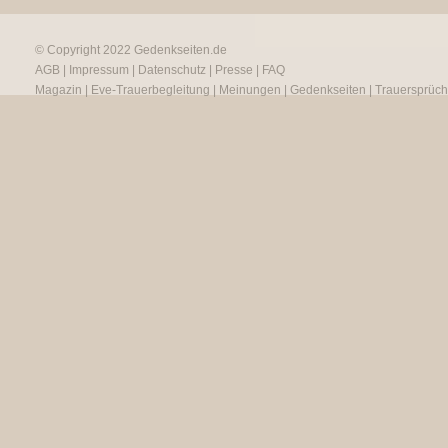
© Copyright 2022
Gedenkseiten.de
AGB
|
Impressum
|
Datenschutz
|
Presse
|
FAQ
Magazin
|
Eve-Trauerbegleitung
|
Meinungen
|
Gedenkseiten
|
Trauersprüc