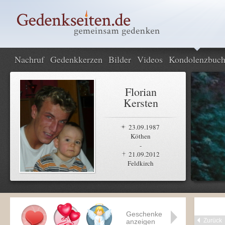
Nachruf
Gedenkkerzen
Bilder
Videos
Kondolenzbuc
Florian
Kersten
23.09.1987
Köthen
-
21.09.2012
Feldkirch
Geschenke
Zurück
anzeigen