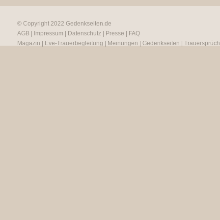
© Copyright 2022
Gedenkseiten.de
AGB
|
Impressum
|
Datenschutz
|
Presse
|
FAQ
Magazin
|
Eve-Trauerbegleitung
|
Meinungen
|
Gedenkseiten
|
Trauersprüc