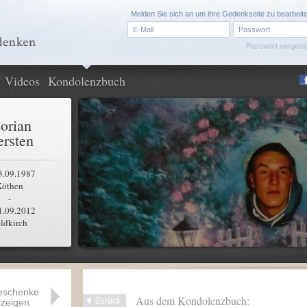
Melden Sie sich an um ihre Gedenkseite zu bearbeit
Passwort verges
Videos
Kondolenzbuch
lorian
rsten
3.09.1987
Köthen
-
1.09.2012
ldkirch
eschenke
Aus dem Kondolenzbuch:
Zurück
zeigen