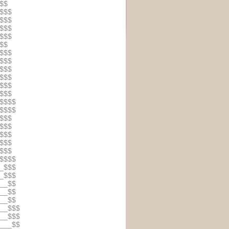
$$
$$$
$$$
$$$
$$$
$$
$$$
$$$
$$$
$$$
$$$
$$$
$$$$
$$$$
$$$
$$$
$$$
$$$
$$$
$$$$
_$$$
_$$$
__$$
__$$
__$$
__$$$
__$$$
___$$