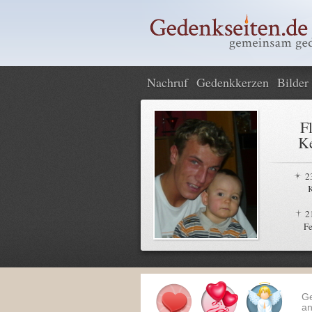
Nachruf
Gedenkkerzen
Bilder
F
Ke
2
2
Fe
G
an