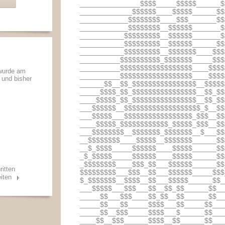
_______________$$$$_____$$$$$______$
_____________$$$$$$____$$$$$______$$
____________$$$$$$$$____$$$_______$$
____________$$$$$$$$__$$$$$$_______$
___________$$$$$$$$$__$$$$$$_______$
___________$$$$$$$$$__$$$$$$______$$
___________$$$$$$$$$__$$$$$$$____$$$
__________$$$$$$$$$$_$$$$$$$_____$$$
__________$$$$$$$$$$$$$$$$$$____$$$$
 wurde am
__________$$$$$$$$$$$$$$$$$$____$$$$
t und bisher
______$$__$$_$$$$$$$$$$$$$$$$__$$$$$
_____$$$$_$$_$$$$$$$$$$$$$$$$__$$_$$
____$$$$$_$$_$$$$$$$$$$$$$$$$__$$_$$
___$$$$$$__$$$$$$$$$$$$$$$$$$$_$__$$
___$$$$$___$$$$$$$$$$$$$$$$$_$$$__$$
____$$$$$_$$$$$$$$$$$$_$$$$$_$$$__$$
___$$$$$$$$__$$$$$$$_$$$$$$$__$___$$
__$$$$$$$$____$$$$$__$$$$$$$______$$
__$_$$$$_____$$$$$$____$$$$$______$$
_$_$$$$$_____$$$$$$____$$$$$______$$
_$$$$$$$$____$$$_$$___$$$$$$______$$
ritten
$$$$$$$$$___$$$__$$___$$$$$$_____$$$
iten
$_$$$$$$$__$$$$__$$___$$$$$______$$_
___$$$$$___$$$___$$__$$_$$______$$__
_____$$___$$$____$$_$$__$$______$$__
_____$$___$$_____$$$$___$$_____$$___
_____$$__$$$_____$$$$___$______$$___
____$$__$$$______$$$$__$$______$$___