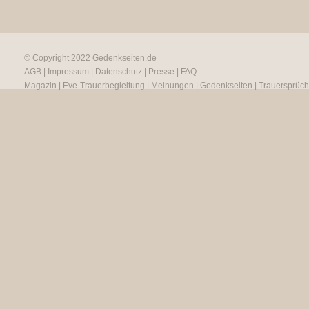
© Copyright 2022
Gedenkseiten.de
AGB
|
Impressum
|
Datenschutz
|
Presse
|
FAQ
Magazin
|
Eve-Trauerbegleitung
|
Meinungen
|
Gedenkseiten
|
Trauersprüc