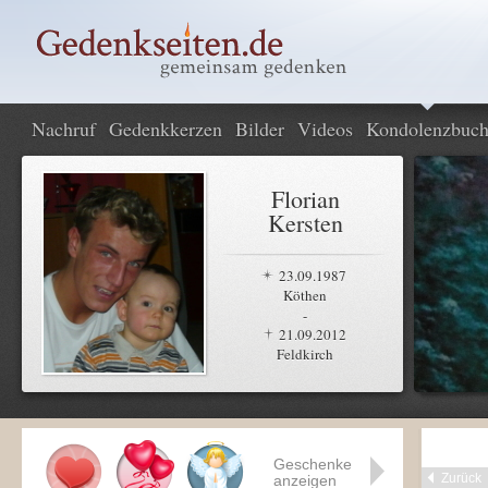
Nachruf
Gedenkkerzen
Bilder
Videos
Kondolenzbuc
Florian
Kersten
23.09.1987
Köthen
-
21.09.2012
Feldkirch
Geschenke
Zurück
anzeigen