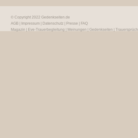
© Copyright 2022
Gedenkseiten.de
AGB
|
Impressum
|
Datenschutz
|
Presse
|
FAQ
Magazin
|
Eve-Trauerbegleitung
|
Meinungen
|
Gedenkseiten
|
Trauersprüc