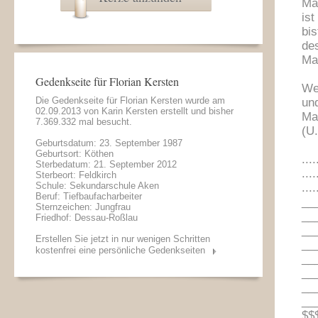
Ma
is
bi
des
Man
Gedenkseite für Florian Kersten
We
Die Gedenkseite für Florian Kersten wurde am
und
02.09.2013 von
Karin Kersten
erstellt und bisher
Man
7.369.332 mal besucht.
(U
Geburtsdatum: 23. September 1987
Geburtsort: Köthen
....
Sterbedatum: 21. September 2012
....
Sterbeort: Feldkirch
Schule: Sekundarschule Aken
....
Beruf: Tiefbaufacharbeiter
__
Sternzeichen: Jungfrau
__
Friedhof: Dessau-Roßlau
__
Erstellen Sie jetzt in nur wenigen Schritten
__
kostenfrei eine persönliche Gedenkseiten
__
__
__
__
$$