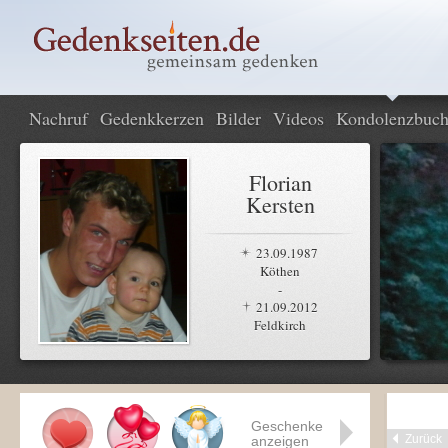
Nachruf
Gedenkkerzen
Bilder
Videos
Kondolenzbuc
Florian
Kersten
23.09.1987
Köthen
-
21.09.2012
Feldkirch
Geschenke
Zurück
anzeigen