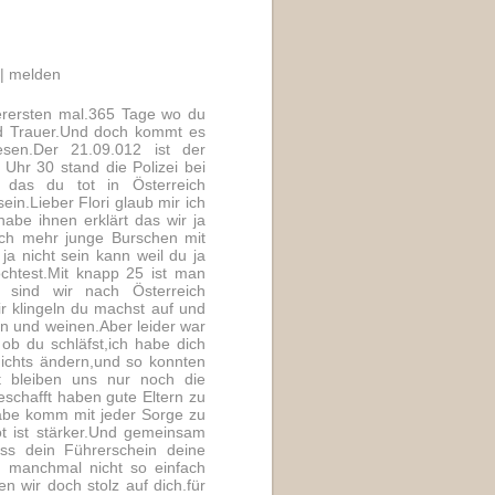
 |
melden
lerersten mal.365 Tage wo du
nd Trauer.Und doch kommt es
sen.Der 21.09.012 ist der
Uhr 30 stand die Polizei bei
 das du tot in Österreich
in.Lieber Flori glaub mir ich
habe ihnen erklärt das wir ja
noch mehr junge Burschen mit
a nicht sein kann weil du ja
chtest.Mit knapp 25 ist man
n sind wir nach Österreich
r klingeln du machst auf und
n und weinen.Aber leider war
ob du schläfst,ich habe dich
nichts ändern,und so konnten
t bleiben uns nur noch die
eschafft haben gute Eltern zu
abe komm mit jeder Sorge zu
ot ist stärker.Und gemeinsam
uss dein Führerschein deine
 manchmal nicht so einfach
 wir doch stolz auf dich.für