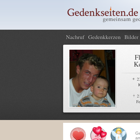
Nachruf
Gedenkkerzen
Bilder
F
Ke
2
2
Fe
G
an