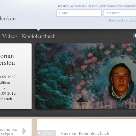
Melden Sie sich an um ihre Gedenkseite zu bearbeit
Passwort verges
Videos
Kondolenzbuch
lorian
rsten
3.09.1987
Köthen
-
1.09.2012
ldkirch
eschenke
Aus dem Kondolenzbuch:
Zurück
zeigen