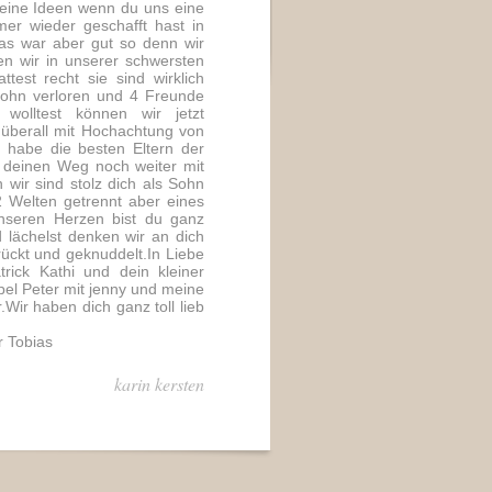
 deine Ideen wenn du uns eine
er wieder geschafft hast in
s war aber gut so denn wir
en wir in unserer schwersten
test recht sie sind wirklich
 Sohn verloren und 4 Freunde
wolltest können wir jetzt
 überall mit Hochachtung von
h habe die besten Eltern der
r deinen Weg noch weiter mit
an wir sind stolz dich als Sohn
2 Welten getrennt aber eines
nseren Herzen bist du ganz
lächelst denken wir an dich
ückt und geknuddelt.In Liebe
rick Kathi und dein kleiner
el Peter mit jenny und meine
Wir haben dich ganz toll lieb
r Tobias
karin kersten