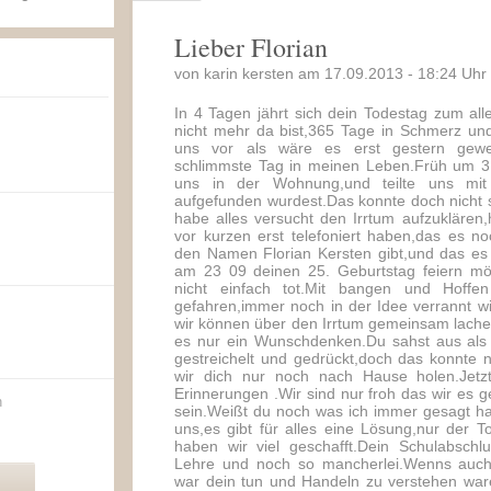
Lieber Florian
von karin kersten am 17.09.2013 - 18:24 Uhr
In 4 Tagen jährt sich dein Todestag zum al
nicht mehr da bist,365 Tage in Schmerz u
uns vor als wäre es erst gestern gewe
schlimmste Tag in meinen Leben.Früh um 3 
uns in der Wohnung,und teilte uns mit
aufgefunden wurdest.Das konnte doch nicht se
habe alles versucht den Irrtum aufzuklären,
vor kurzen erst telefoniert haben,das es 
den Namen Florian Kersten gibt,und das es j
am 23 09 deinen 25. Geburtstag feiern mö
nicht einfach tot.Mit bangen und Hoffe
gefahren,immer noch in der Idee verrannt wi
wir können über den Irrtum gemeinsam lache
es nur ein Wunschdenken.Du sahst aus als 
gestreichelt und gedrückt,doch das konnte 
wir dich nur noch nach Hause holen.Jetz
Erinnerungen .Wir sind nur froh das wir es g
n
sein.Weißt du noch was ich immer gesagt h
uns,es gibt für alles eine Lösung,nur der T
haben wir viel geschafft.Dein Schulabschl
Lehre und noch so mancherlei.Wenns auch
war dein tun und Handeln zu verstehen waren