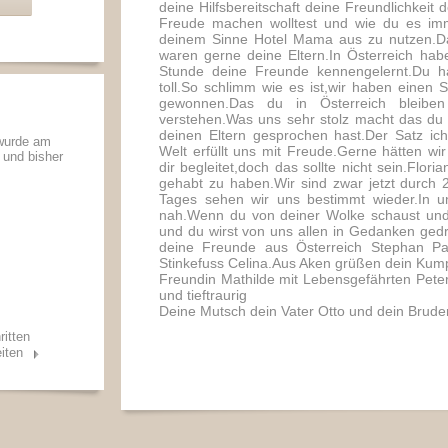
deine Hilfsbereitschaft deine Freundlichkeit
Freude machen wolltest und wie du es imm
deinem Sinne Hotel Mama aus zu nutzen.Da
waren gerne deine Eltern.In Österreich hab
Stunde deine Freunde kennengelernt.Du hat
toll.So schlimm wie es ist,wir haben einen
gewonnen.Das du in Österreich bleiben 
verstehen.Was uns sehr stolz macht das du
deinen Eltern gesprochen hast.Der Satz ic
 wurde am
Welt erfüllt uns mit Freude.Gerne hätten wi
t und bisher
dir begleitet,doch das sollte nicht sein.Flori
gehabt zu haben.Wir sind zwar jetzt durch 
Tages sehen wir uns bestimmt wieder.In u
nah.Wenn du von deiner Wolke schaust und 
und du wirst von uns allen in Gedanken gedr
deine Freunde aus Österreich Stephan Pat
Stinkefuss Celina.Aus Aken grüßen dein Kump
Freundin Mathilde mit Lebensgefährten Peter.
und tieftraurig
Deine Mutsch dein Vater Otto und dein Brude
ritten
iten