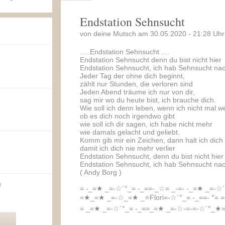
Endstation Sehnsucht
von deine Mutsch am 30.05.2020 - 21:28 Uhr
.....Endstation Sehnsucht ....
Endstation Sehnsucht denn du bist nicht hier
Endstation Sehnsucht, ich hab Sehnsucht nach
Jeder Tag der ohne dich beginnt,
zählt nur Stunden, die verloren sind
Jeden Abend träume ich nur von dir,
sag mir wo du heute bist, ich brauche dich.
Wie soll ich denn leben, wenn ich nicht mal w
ob es dich noch irgendwo gibt
wie soll ich dir sagen, ich habe nicht mehr
wie damals gelacht und geliebt.
Komm gib mir ein Zeichen, dann halt ich dich 
damit ich dich nie mehr verlier
Endstation Sehnsucht, denn du bist nicht hier
Endstation Sehnsucht, ich hab Sehnsucht nac
( Andy Borg )
n
= -_=★ _=-☆´°_= -_==-_☆= _-=- -_=★ _=-☆
=★_=★ _=-☆_=★ _⭐Flori=-☆´°_= -_==- °= =
= _=★ _=-☆´°_= -_==_=★ _=-☆-=-=-☆´°_★=