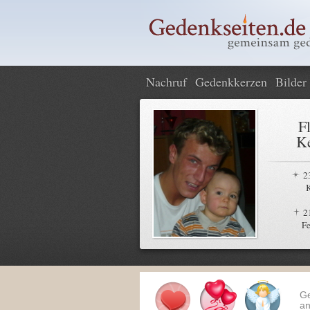
Nachruf
Gedenkkerzen
Bilder
F
Ke
2
2
Fe
G
an