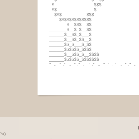
_$________________$$$
_$$_______________$
__$$$__________$$$
____$$$$$$$$$$$$$
_______$__$$$__$$
_______$__$_$__$$
______$__$$_$___$
______$__$$_$$__$
______$$_$___$_$$
______$$$$$$_$$$$
______$__$$$_$__$$$$
______$$$$$$_$$$$$$$
“˜¨..¨´“˜.“˜¨..¨´“˜.“˜¨..¨´“˜.“˜¨..¨´“˜.“˜¨. “˜¨..¨´“˜.“˜¨..¨
FAQ