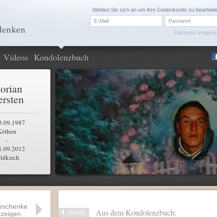
Melden Sie sich an um ihre Gedenkseite zu bearbeit
Passwort verges
Videos
Kondolenzbuch
lorian
rsten
3.09.1987
Köthen
-
1.09.2012
ldkirch
eschenke
Aus dem Kondolenzbuch:
Zurück
zeigen