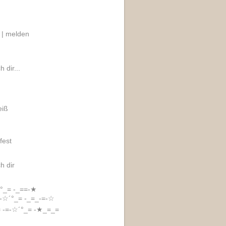
 |
melden
 dir...
eiß
fest
h dir
´°_= -_==-★
-☆´°_= -_=_-=-☆
 -=-☆´°_= -★_=_=