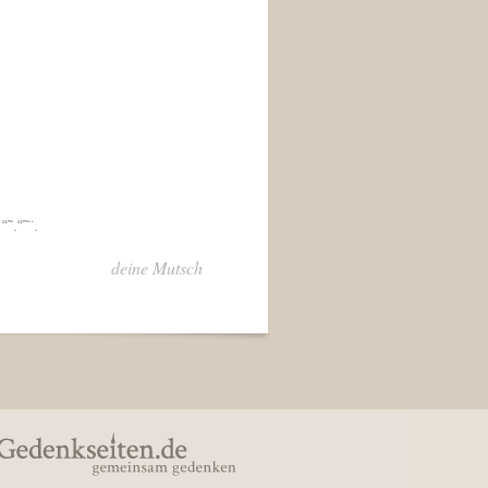
´“˜.“˜¨.
deine Mutsch