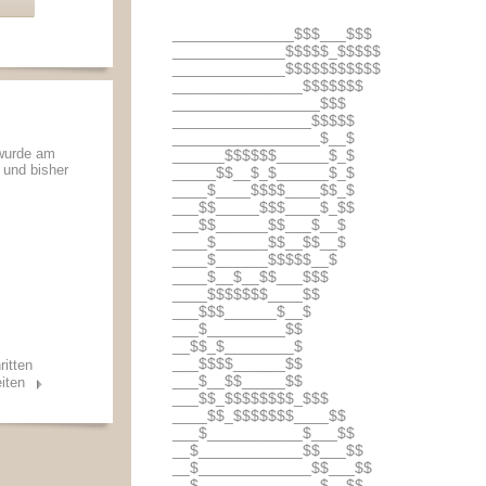
______________$$$___$$$
_____________$$$$$_$$$$$
_____________$$$$$$$$$$$
_______________$$$$$$$
_________________$$$
________________$$$$$
_________________$__$
 wurde am
______$$$$$$______$_$
t und bisher
_____$$__$_$______$_$
____$____$$$$____$$_$
___$$_____$$$____$_$$
___$$______$$___$__$
____$______$$__$$__$
____$______$$$$$__$
____$__$__$$___$$$
____$$$$$$$____$$
___$$$______$__$
___$_________$$
__$$_$________$
___$$$$______$$
ritten
___$__$$_____$$
iten
___$$_$$$$$$$$_$$$
____$$_$$$$$$$____$$
___$___________$___$$
__$____________$$___$$
__$_____________$$___$$
__$______________$__$$