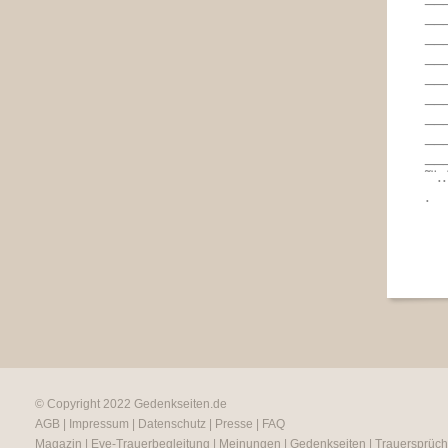
__
__
__
__
__
__
__
__
˜¨..
.
© Copyright 2022
Gedenkseiten.de
AGB
|
Impressum
|
Datenschutz
|
Presse
|
FAQ
Magazin
|
Eve-Trauerbegleitung
|
Meinungen
|
Gedenkseiten
|
Trauersprüc