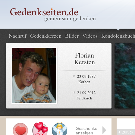
Nachruf
Gedenkkerzen
Bilder
Videos
Kondolenzbuc
Florian
Kersten
23.09.1987
Köthen
-
21.09.2012
Feldkirch
Geschenke
Zurück
anzeigen