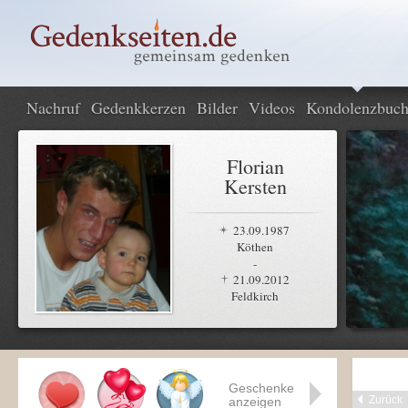
Nachruf
Gedenkkerzen
Bilder
Videos
Kondolenzbuc
Florian
Kersten
23.09.1987
Köthen
-
21.09.2012
Feldkirch
Geschenke
Zurück
anzeigen