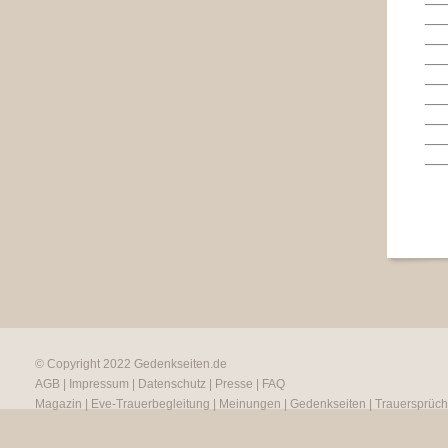
__
__
__
__
__
__
__
__
© Copyright 2022
Gedenkseiten.de
AGB
|
Impressum
|
Datenschutz
|
Presse
|
FAQ
Magazin
|
Eve-Trauerbegleitung
|
Meinungen
|
Gedenkseiten
|
Trauersprüc