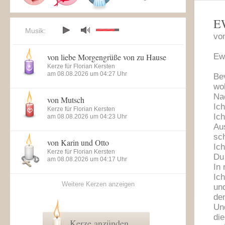
E
Musik:
vo
von liebe Morgengrüße von zu Hause
Ew
Kerze für Florian Kersten
am 08.08.2026 um 04:27 Uhr
Bev
wo
Na
von Mutsch
Ich
Kerze für Florian Kersten
Ich
am 08.08.2026 um 04:23 Uhr
Au
sch
von Karin und Otto
Ich
Kerze für Florian Kersten
Du
am 08.08.2026 um 04:17 Uhr
In 
Ic
Weitere Kerzen anzeigen
und
de
Und
die
Kerze anzünden