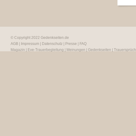
© Copyright 2022
Gedenkseiten.de
AGB
|
Impressum
|
Datenschutz
|
Presse
|
FAQ
Magazin
|
Eve-Trauerbegleitung
|
Meinungen
|
Gedenkseiten
|
Trauersprüc