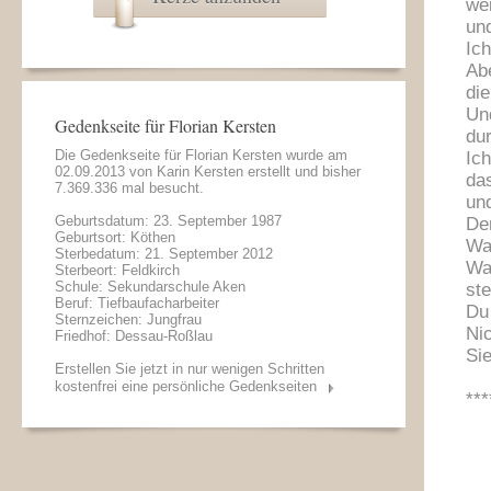
we
un
Ich
Abe
die
Un
Gedenkseite für Florian Kersten
du
Die Gedenkseite für Florian Kersten wurde am
Ic
02.09.2013 von
Karin Kersten
erstellt und bisher
da
7.369.336 mal besucht.
und
Geburtsdatum: 23. September 1987
Den
Geburtsort: Köthen
Wa
Sterbedatum: 21. September 2012
War
Sterbeort: Feldkirch
Schule: Sekundarschule Aken
st
Beruf: Tiefbaufacharbeiter
Du
Sternzeichen: Jungfrau
Ni
Friedhof: Dessau-Roßlau
Si
Erstellen Sie jetzt in nur wenigen Schritten
kostenfrei eine persönliche Gedenkseiten
***