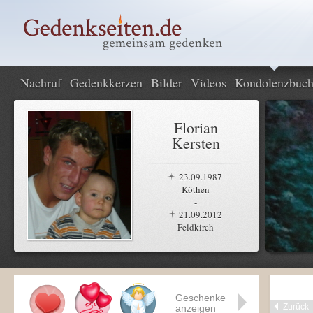
Nachruf
Gedenkkerzen
Bilder
Videos
Kondolenzbuc
Florian
Kersten
23.09.1987
Köthen
-
21.09.2012
Feldkirch
Geschenke
Zurück
anzeigen