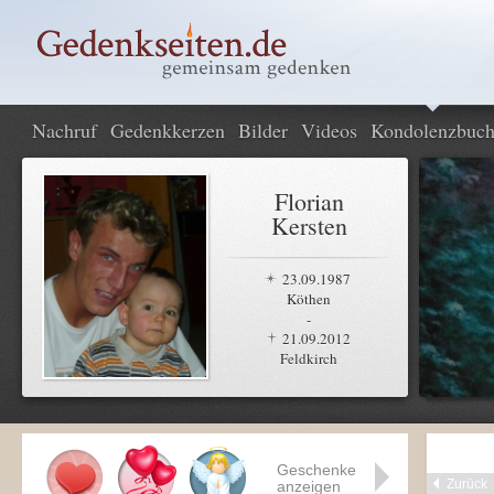
Nachruf
Gedenkkerzen
Bilder
Videos
Kondolenzbuc
Florian
Kersten
23.09.1987
Köthen
-
21.09.2012
Feldkirch
Geschenke
Zurück
anzeigen