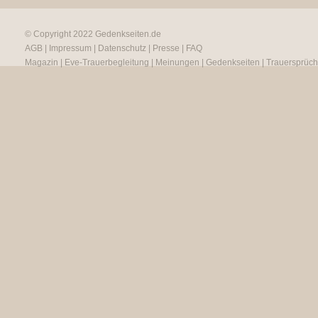
© Copyright 2022
Gedenkseiten.de
AGB
|
Impressum
|
Datenschutz
|
Presse
|
FAQ
Magazin
|
Eve-Trauerbegleitung
|
Meinungen
|
Gedenkseiten
|
Trauersprüc