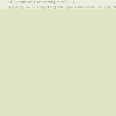
AGB
|
Impressum
|
Datenschutz
|
Presse
|
FAQ
Magazin
|
Eve-Trauerbegleitung
|
Meinungen
|
Gedenkseiten
|
Trauersprüc