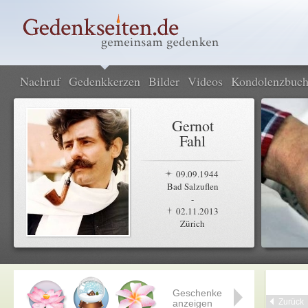
Nachruf
Gedenkkerzen
Bilder
Videos
Kondolenzbuc
Gernot
Fahl
09.09.1944
Bad Salzuflen
-
02.11.2013
Zürich
Geschenke
Zurück
anzeigen