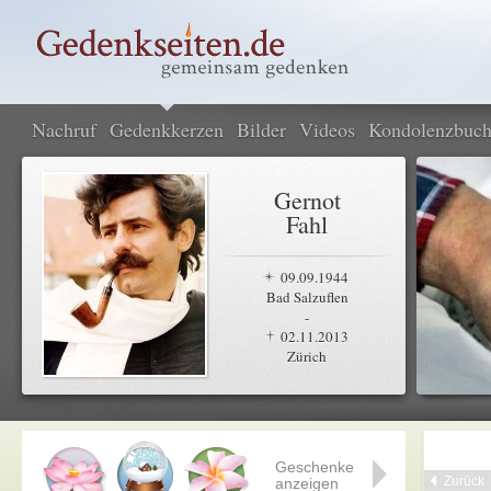
Nachruf
Gedenkkerzen
Bilder
Videos
Kondolenzbuc
Gernot
Fahl
09.09.1944
Bad Salzuflen
-
02.11.2013
Zürich
Geschenke
Zurück
anzeigen