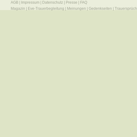
AGB
|
Impressum
|
Datenschutz
|
Presse
|
FAQ
Magazin
|
Eve-Trauerbegleitung
|
Meinungen
|
Gedenkseiten
|
Trauersprüc