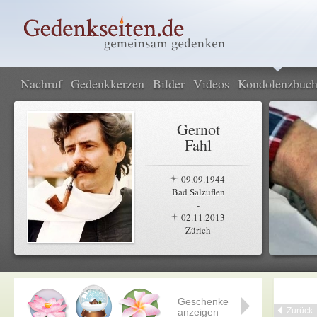
Nachruf
Gedenkkerzen
Bilder
Videos
Kondolenzbuc
Gernot
Fahl
09.09.1944
Bad Salzuflen
-
02.11.2013
Zürich
Geschenke
Zurück
anzeigen