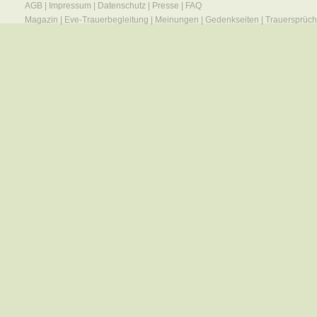
AGB
|
Impressum
|
Datenschutz
|
Presse
|
FAQ
Magazin
|
Eve-Trauerbegleitung
|
Meinungen
|
Gedenkseiten
|
Trauersprüc