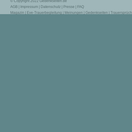
© Copyright 2022
Gedenkseiten.de
AGB
|
Impressum
|
Datenschutz
|
Presse
|
FAQ
Magazin
|
Eve-Trauerbegleitung
|
Meinungen
|
Gedenkseiten
|
Trauersprüc