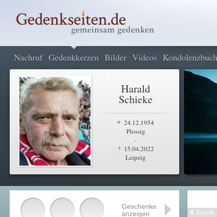
Nachruf
Gedenkkerzen
Bilder
Videos
Kondolenzbuc
Harald
Schieke
24.12.1954
Plossig
-
15.04.2022
Leipzig
Geschenke
Zurück
anzeigen