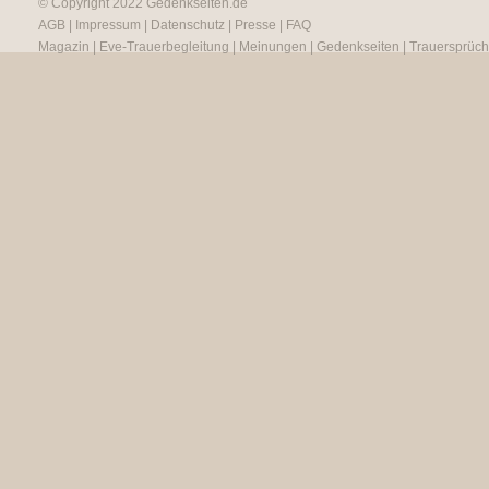
© Copyright 2022
Gedenkseiten.de
AGB
|
Impressum
|
Datenschutz
|
Presse
|
FAQ
Magazin
|
Eve-Trauerbegleitung
|
Meinungen
|
Gedenkseiten
|
Trauersprüc