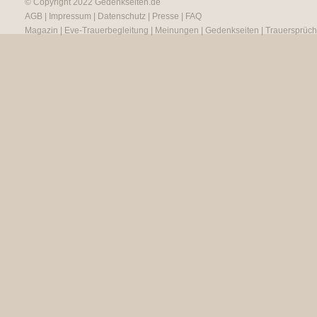
© Copyright 2022
Gedenkseiten.de
AGB
|
Impressum
|
Datenschutz
|
Presse
|
FAQ
Magazin
|
Eve-Trauerbegleitung
|
Meinungen
|
Gedenkseiten
|
Trauersprüc