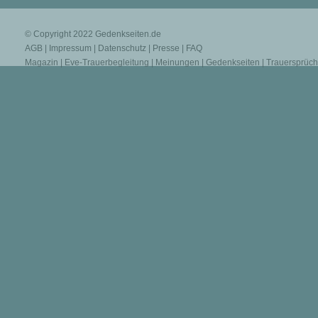
© Copyright 2022
Gedenkseiten.de
AGB
|
Impressum
|
Datenschutz
|
Presse
|
FAQ
Magazin
|
Eve-Trauerbegleitung
|
Meinungen
|
Gedenkseiten
|
Trauersprüc