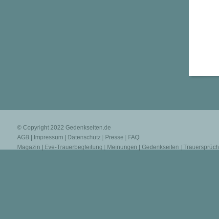
© Copyright 2022
Gedenkseiten.de
AGB
|
Impressum
|
Datenschutz
|
Presse
|
FAQ
Magazin
|
Eve-Trauerbegleitung
|
Meinungen
|
Gedenkseiten
|
Trauersprüc