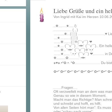
Liebe Grüße und ein hel
Von Ingrid mit Kai im Herzen 10.06.
..❀…....★.... /)
.................. ( , )
………❀...|░░| ...........................♥
…★………|░░|
……❀…....|░❈(¯`v´¯) ❤
…★… (¯`v´¯) .`•♥•´ (¯`v´¯).. Ein hel
……❀.. `•♥•´ (¯`v´¯)❈`•,•´
……★….. `.•,•´ (¯`v´¯) ❤........... in 
❀……..✿..........`.•♥•
๑♥๑.•*✿.•. *✿......................... Du 
✿•*´✿•*´✿•*´✿•*´✿•*´✿•*´✿•*´✿•*´✿•
........Fragen....
Oft verzweifelt man an dem was man
n
Genau so wie in diesem Moment.
Macht man das Richtige? Man schrei
und schreibt und hofft, es hilft.
Von allen Seiten hört man”: Es muss
oder “schau nach vorne”.