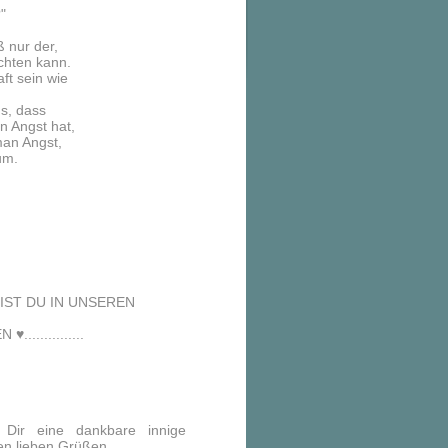
"
ß nur der,
chten kann.
t sein wie
us, dass
n Angst hat,
man Angst,
aum.
ST DU IN UNSEREN
..............
Dir eine dankbare innige
en lieben Grüßen.