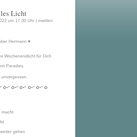
les Licht
2022 um 17:30 Uhr |
melden
 Lieber Hermann ♥
les Wochenendlicht für Dich
Dein Paradies.
bist unvergessen.
*´✿•*´✿•*´✿•*´✿•*´✿•*´✿
 macht.
bt
 weiter gehen