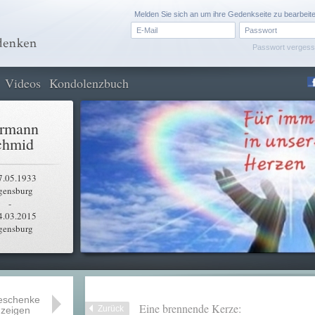
Melden Sie sich an um ihre Gedenkseite zu bearbeit
Passwort verges
Videos
Kondolenzbuch
rmann
chmid
7.05.1933
gensburg
-
4.03.2015
gensburg
eschenke
Eine brennende Kerze:
Zurück
zeigen