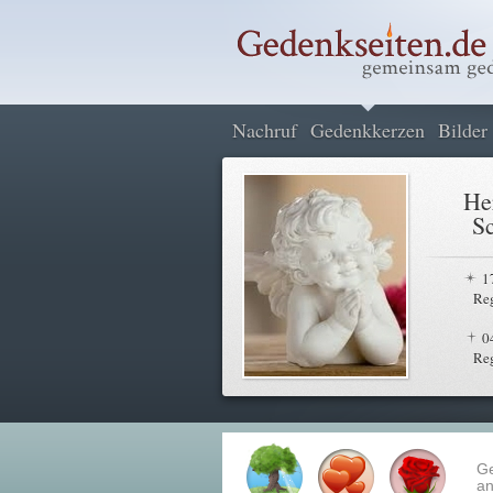
Nachruf
Gedenkkerzen
Bilder
He
S
1
Re
0
Re
G
an