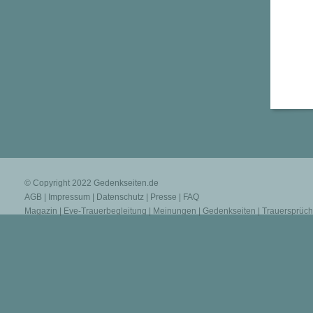
© Copyright 2022
Gedenkseiten.de
AGB
|
Impressum
|
Datenschutz
|
Presse
|
FAQ
Magazin
|
Eve-Trauerbegleitung
|
Meinungen
|
Gedenkseiten
|
Trauersprüc