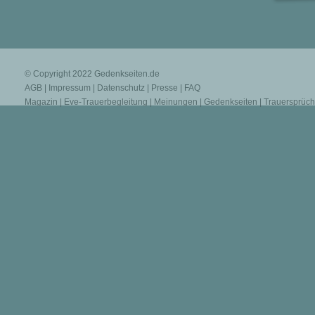
© Copyright 2022
Gedenkseiten.de
AGB
|
Impressum
|
Datenschutz
|
Presse
|
FAQ
Magazin
|
Eve-Trauerbegleitung
|
Meinungen
|
Gedenkseiten
|
Trauersprüc