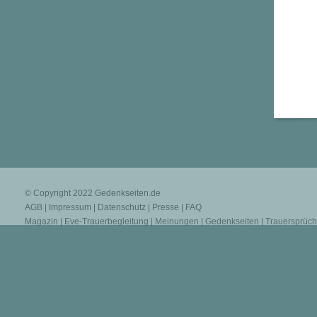
© Copyright 2022
Gedenkseiten.de
AGB
|
Impressum
|
Datenschutz
|
Presse
|
FAQ
Magazin
|
Eve-Trauerbegleitung
|
Meinungen
|
Gedenkseiten
|
Trauersprüc