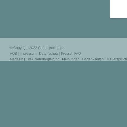
© Copyright 2022
Gedenkseiten.de
AGB
|
Impressum
|
Datenschutz
|
Presse
|
FAQ
Magazin
|
Eve-Trauerbegleitung
|
Meinungen
|
Gedenkseiten
|
Trauersprüc