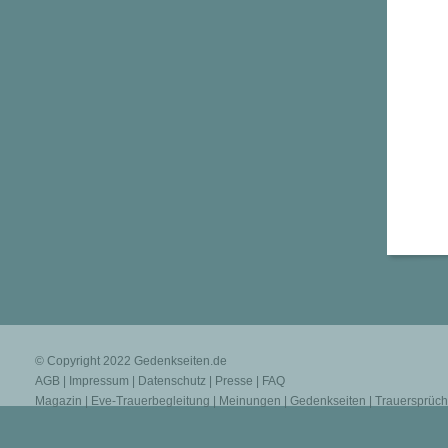
© Copyright 2022
Gedenkseiten.de
AGB
|
Impressum
|
Datenschutz
|
Presse
|
FAQ
Magazin
|
Eve-Trauerbegleitung
|
Meinungen
|
Gedenkseiten
|
Trauersprüc