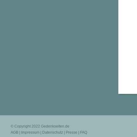
© Copyright 2022
Gedenkseiten.de
AGB
|
Impressum
|
Datenschutz
|
Presse
|
FAQ