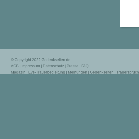
© Copyright 2022
Gedenkseiten.de
AGB
|
Impressum
|
Datenschutz
|
Presse
|
FAQ
Magazin
|
Eve-Trauerbegleitung
|
Meinungen
|
Gedenkseiten
|
Trauersprüc