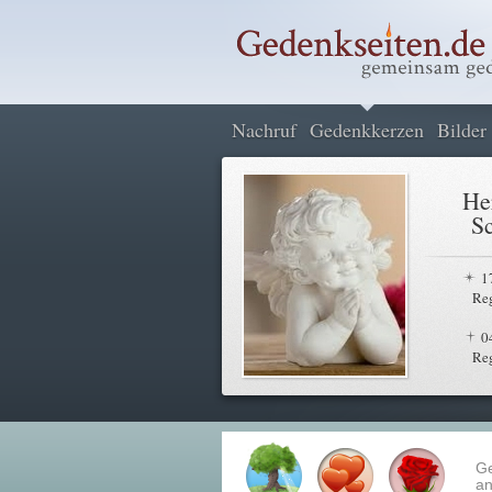
Nachruf
Gedenkkerzen
Bilder
He
S
1
Re
0
Re
G
an