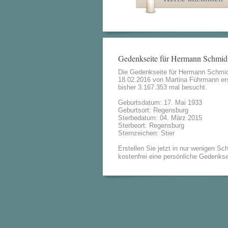
Gedenkseite für Hermann Schmid
Die Gedenkseite für Hermann Schmi
18.02.2016 von
Martina Führmann
ers
bisher 3.167.353 mal besucht.
Geburtsdatum: 17. Mai 1933
Geburtsort: Regensburg
Sterbedatum: 04. März 2015
Sterbeort: Regensburg
Sternzeichen: Stier
Erstellen Sie jetzt in nur wenigen Sch
kostenfrei eine persönliche Gedenkse