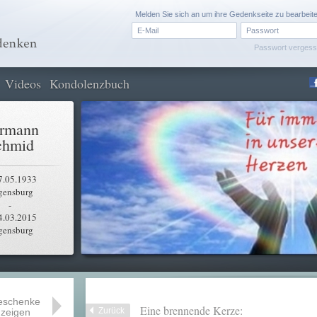
Melden Sie sich an um ihre Gedenkseite zu bearbeit
Passwort verges
Videos
Kondolenzbuch
rmann
chmid
7.05.1933
gensburg
-
4.03.2015
gensburg
eschenke
Eine brennende Kerze:
Zurück
zeigen