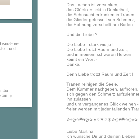
Das Lachen ist versunken,
das Glück erstickt in Dunkelheit,
die Sehnsucht ertrunken in Tränen,
die Glieder gefesselt von Schmerz,
die Hoffnung zerschellt am Boden.
Und die Liebe ?
d wurde am
Die Liebe - stark wie je !
tellt und
Die Liebe trotzt Raum und Zeit,
und in meinem schweren Herzen
keimt ein Wort -
Danke.
Denn Liebe trotzt Raum und Zeit !
Tränen reinigen die Seele.
Dem Kummer nachgeben, aufhören,
ritten
sich gegen den Schmerz aufzulehne
iten
ihn zulassen
und um vergangenes Glück weinen -
freier werden mit jeder fallenden Trän
✰⭐︎ღ⭐️☘️♥️ღ✰☀️♡♥️♡☀️✰ღ♥️☘️⭐️ღ⭐︎✰
Liebe Martina,
ich wünsche Dir und deinen Lieben