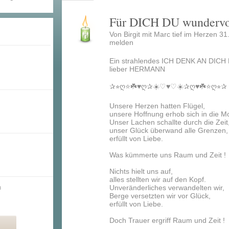
Für DICH DU wunderv
Von Birgit mit Marc tief im Herzen 3
melden
Ein strahlendes ICH DENK AN DICH L
lieber HERMANN
✰⭐︎ღ⭐️☘️♥️ღ✰☀️♡♥️♡☀️✰ღ♥️☘️⭐️ღ⭐︎✰
Unsere Herzen hatten Flügel,
unsere Hoffnung erhob sich in die M
Unser Lachen schallte durch die Zeit
unser Glück überwand alle Grenzen,
erfüllt von Liebe.
Was kümmerte uns Raum und Zeit !
Nichts hielt uns auf,
alles stellten wir auf den Kopf.
n
Unveränderliches verwandelten wir,
Berge versetzten wir vor Glück,
erfüllt von Liebe.
Doch Trauer ergriff Raum und Zeit !