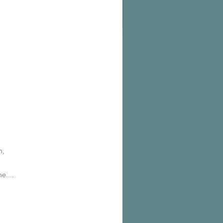
n,
e....