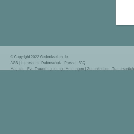
© Copyright 2022
Gedenkseiten.de
AGB
|
Impressum
|
Datenschutz
|
Presse
|
FAQ
Magazin
|
Eve-Trauerbegleitung
|
Meinungen
|
Gedenkseiten
|
Trauersprüc