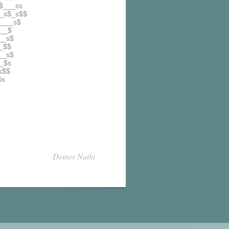
$___ss
_s$_s$$
____s$
___$
__s$
_$$
__s$
_$s
s$$
$s
Deiner Nathi