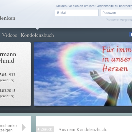
Melden Sie sich an um ihre Gedenkseite zu bearbeit
Passwort verges
Videos
Kondolenzbuch
rmann
chmid
7.05.1933
gensburg
-
4.03.2015
gensburg
eschenke
Aus dem Kondolenzbuch:
Zurück
zeigen