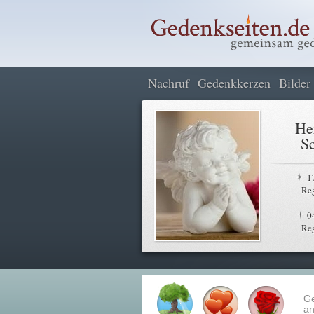
Nachruf
Gedenkkerzen
Bilder
He
S
1
Re
0
Re
G
an