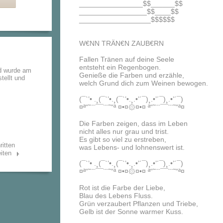
________________$$______$$
_________________$$____$$
__________________$$$$$$
W€NN TRÄN€N ZAUB€RN
Fallen Tränen auf deine Seele
entsteht ein Regenbogen.
d wurde am
Genieße die Farben und erzähle,
tellt und
welch Grund dich zum Weinen bewogen.
(¯`’• .¸(¯`’•.¸(¯`’•.¸.•’´¯)¸.•’´¯)¸.•’´¯)
¤ª“˜¨¨¯¯¨¨˜“ª ¤•¤۞¤•¤ ª“˜¨¨¯¯¨¨˜“ª¤
Die Farben zeigen, dass im Leben
nicht alles nur grau und trist.
Es gibt so viel zu erstreben,
ritten
was Lebens- und lohnenswert ist.
iten
(¯`’• .¸(¯`’•.¸(¯`’•.¸.•’´¯)¸.•’´¯)¸.•’´¯)
¤ª“˜¨¨¯¯¨¨˜“ª ¤•¤۞¤•¤ ª“˜¨¨¯¯¨¨˜“ª¤
Rot ist die Farbe der Liebe,
Blau des Lebens Fluss.
Grün verzaubert Pflanzen und Triebe,
Gelb ist der Sonne warmer Kuss.