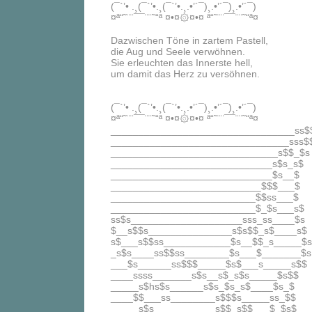
(¯`’• .¸(¯`’•.¸(¯`’•.¸.•’´¯)¸.•’´¯)¸.•’´¯)
¤ª“˜¨¨¯¯¨¨˜“ª ¤•¤۞¤•¤ ª“˜¨¨¯¯¨¨˜“ª¤
Dazwischen Töne in zartem Pastell,
die Aug und Seele verwöhnen.
Sie erleuchten das Innerste hell,
um damit das Herz zu versöhnen.
(¯`’• .¸(¯`’•.¸(¯`’•.¸.•’´¯)¸.•’´¯)¸.•’´¯)
¤ª“˜¨¨¯¯¨¨˜“ª ¤•¤۞¤•¤ ª“˜¨¨¯¯¨¨˜“ª¤
_________________________________ss$
________________________________sss$
______________________________s$$_$s
_____________________________s$s_s$
_____________________________$s__$
___________________________$$$___$
__________________________$$ss___$
__________________________$_$s___s$
ss$s____________________sss_ss____$s
$__s$$s_______________s$s$$_s$____s$
s$___s$$ss____________$s__$$_s_____$s
_s$s____ss$$ss________$s___$_______$s
___$s______ss$$$_____$s$___s_____s$$
____ssss_______s$s__s$_s$s_____$s$$
_____s$hs$s______s$s_$s_s$____$s_$
____$$___ss________s$$$s_____ss_$$
_____s$s___________s$$_s$$___$_$s$__