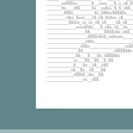
______se$$$ss______$__ssss___$_s_s$_$
______$s___s$$_____$s__ss$ss_$_$_s$$_
_______$$$s_________$s_$$$ss$$$$$s__
________s$is_$sss___s$_s$_$s$ss_s$___
_________$$sks_ss_ss_s$_s$____s$_s$__
____________ssss$h$s___$_s$s_s$__$s__
________________$$______$$$$s$s_s$$_
_________________$$$$s$s$_ss$ssss____
________________s$$s________________
______________s$$s_______________ss$
_____________$$_____________s$$$$$$s
____________$$___$___$s_s$$$$$s
___________ss___$$__$$__$_$$
___________$___$s__s$__s$$
__________s$__$s__s$___$$
___________s$$$$_s$s__$$
_______________ss__s$$.