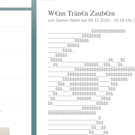
W€nn Trän€n Zaub€rn
von Deiner Nathi am 09.11.2016 - 16:15 Uhr 
__________________$$$$$$$$$$$$$$
______________$$$$$$$$
___________$$$$$$
________$$$$$.
______$$$$....
___$$$$$
_$$$$$___________________$$___$$
__$$___________$$$$$$__$$$___$$_____
___________$$$$$$$$$$$$$$$$$$$$$$$$$
________$$$$$$$$$$$$____$$$$$$$$$$$
______$$$$$$$$$$$$$$$_____$$$$$$$
____$$$__$$$$$$$$$$$$_____$$$
___$$$___$$$$$$$$$$$$____$$$
__$$______$$$$$$$$$$____$$$
_$$_________$$$$$$____$$$$
$$__________________$$$$$
______________$$$$$$$$
n
$$$$$$$$$$$$$$$$$$$$
_____________________$
____________________$$$
__________________$$__$$
_________________$$____$$