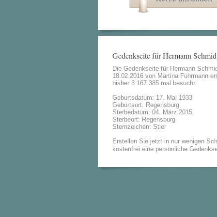
Gedenkseite für Hermann Schmid
Die Gedenkseite für Hermann Schmi
18.02.2016 von
Martina Führmann
ers
bisher 3.167.385 mal besucht.
Geburtsdatum: 17. Mai 1933
Geburtsort: Regensburg
Sterbedatum: 04. März 2015
Sterbeort: Regensburg
Sternzeichen: Stier
Erstellen Sie jetzt in nur wenigen Sch
kostenfrei eine persönliche Gedenkse