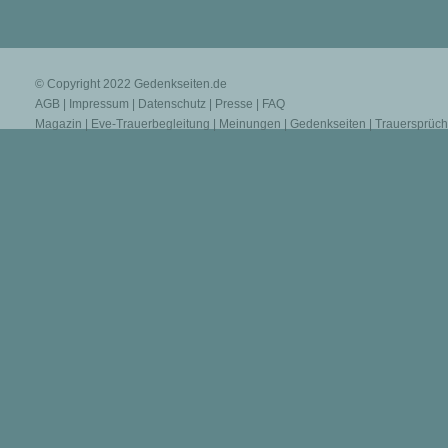
© Copyright 2022
Gedenkseiten.de
AGB
|
Impressum
|
Datenschutz
|
Presse
|
FAQ
Magazin
|
Eve-Trauerbegleitung
|
Meinungen
|
Gedenkseiten
|
Trauersprüc