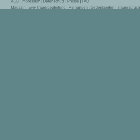
AGB
|
Impressum
|
Datenschutz
|
Presse
|
FAQ
Magazin
|
Eve-Trauerbegleitung
|
Meinungen
|
Gedenkseiten
|
Trauersprüc