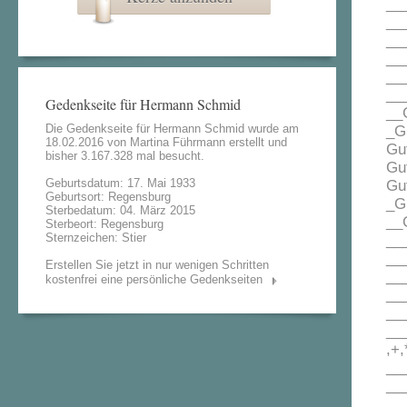
___
___
__
__
__
___
Gedenkseite für Hermann Schmid
__G
Die Gedenkseite für Hermann Schmid wurde am
_Gu
18.02.2016 von
Martina Führmann
erstellt und
Gut
bisher 3.167.328 mal besucht.
Gut
Geburtsdatum: 17. Mai 1933
Gut
Geburtsort: Regensburg
_Gu
Sterbedatum: 04. März 2015
__G
Sterbeort: Regensburg
Sternzeichen: Stier
___
__
Erstellen Sie jetzt in nur wenigen Schritten
__
kostenfrei eine persönliche Gedenkseiten
__
__
___
,+,
___
___
___