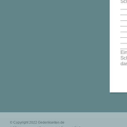
Sch
__
__
__
___
__
__
__
__
Ein
Sc
das
© Copyright 2022
Gedenkseiten.de