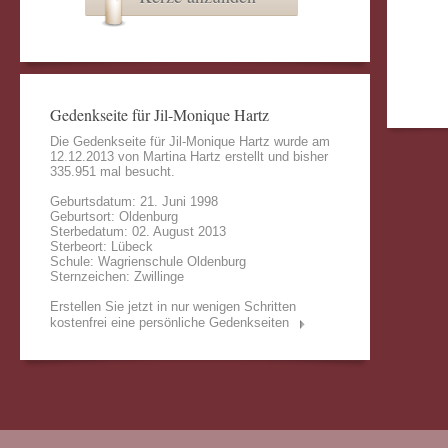
Gedenkseite für Jil-Monique Hartz
Die Gedenkseite für Jil-Monique Hartz wurde am
12.12.2013 von
Martina Hartz
erstellt und bisher
335.951 mal besucht.
Geburtsdatum: 21. Juni 1998
Geburtsort: Oldenburg
Sterbedatum: 02. August 2013
Sterbeort: Lübeck
Schule: Wagrienschule Oldenburg
Sternzeichen: Zwillinge
Erstellen Sie jetzt in nur wenigen Schritten
kostenfrei eine persönliche Gedenkseiten