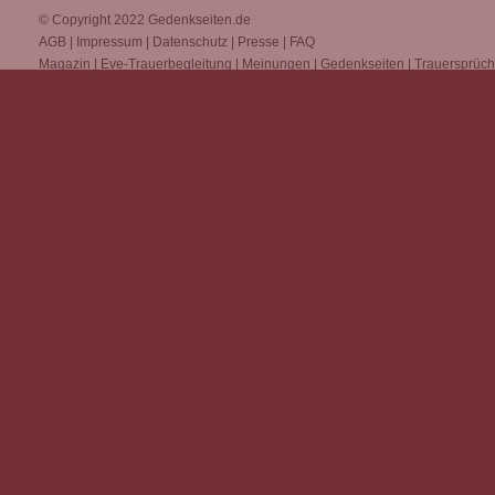
© Copyright 2022
Gedenkseiten.de
AGB
|
Impressum
|
Datenschutz
|
Presse
|
FAQ
Magazin
|
Eve-Trauerbegleitung
|
Meinungen
|
Gedenkseiten
|
Trauersprüc