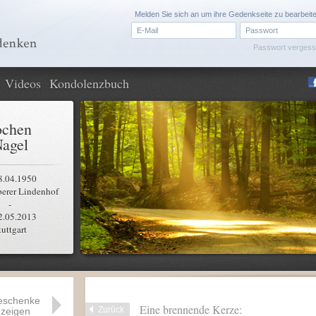
Melden Sie sich an um ihre Gedenkseite zu bearbeit
Passwort verges
Videos
Kondolenzbuch
ochen
agel
8.04.1950
erer Lindenhof
-
2.05.2013
tuttgart
eschenke
Eine brennende Kerze:
Zurück
zeigen