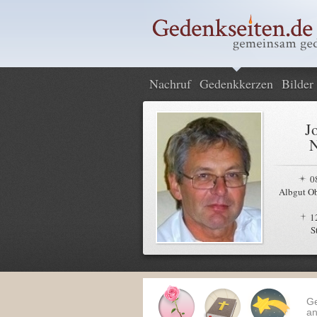
Nachruf
Gedenkkerzen
Bilder
J
N
0
Albgut Ob
1
S
G
an