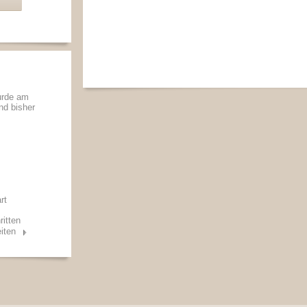
urde am
und bisher
rt
ritten
iten