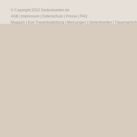
© Copyright 2022
Gedenkseiten.de
AGB
|
Impressum
|
Datenschutz
|
Presse
|
FAQ
Magazin
|
Eve-Trauerbegleitung
|
Meinungen
|
Gedenkseiten
|
Trauersprüc