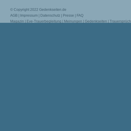
© Copyright 2022
Gedenkseiten.de
AGB
|
Impressum
|
Datenschutz
|
Presse
|
FAQ
Magazin
|
Eve-Trauerbegleitung
|
Meinungen
|
Gedenkseiten
|
Trauersprüc