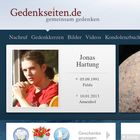
Nachruf
Gedenkkerzen
Bilder
Videos
Kondolenzbuc
Jonas
Hartung
05.09.1991
Fulda
-
10.01.2013
Armenhof
Geschenke
Zurück
anzeigen