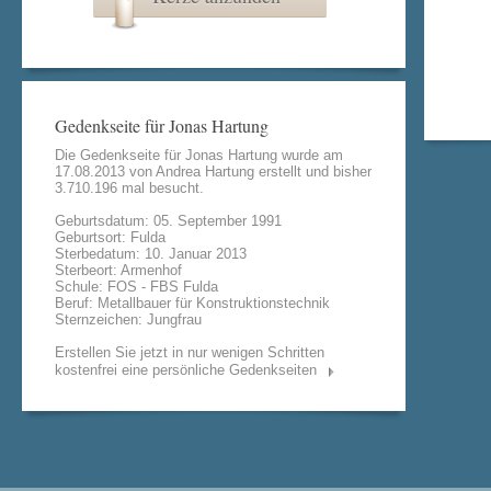
Gedenkseite für Jonas Hartung
Die Gedenkseite für Jonas Hartung wurde am
17.08.2013 von
Andrea Hartung
erstellt und bisher
3.710.196 mal besucht.
Geburtsdatum: 05. September 1991
Geburtsort: Fulda
Sterbedatum: 10. Januar 2013
Sterbeort: Armenhof
Schule: FOS - FBS Fulda
Beruf: Metallbauer für Konstruktionstechnik
Sternzeichen: Jungfrau
Erstellen Sie jetzt in nur wenigen Schritten
kostenfrei eine persönliche Gedenkseiten