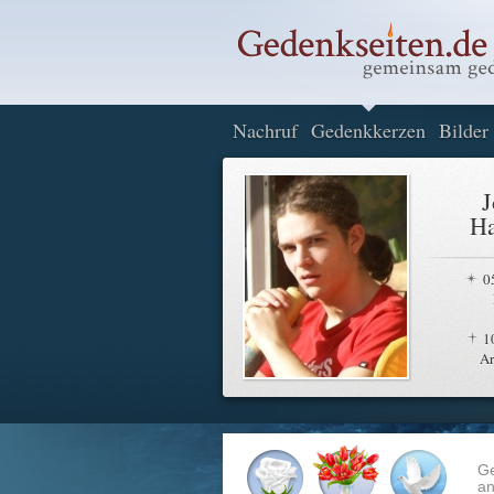
Nachruf
Gedenkkerzen
Bilder
J
Ha
0
1
A
G
an