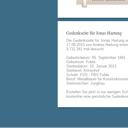
Gedenkseite für Jonas Hartung
Die Gedenkseite für Jonas Hartung 
17.08.2013 von
Andrea Hartung
erstel
3.711.281 mal besucht.
Geburtsdatum: 05. September 1991
Geburtsort: Fulda
Sterbedatum: 10. Januar 2013
Sterbeort: Armenhof
Schule: FOS - FBS Fulda
Beruf: Metallbauer für Konstruktionst
Sternzeichen: Jungfrau
Erstellen Sie jetzt in nur wenigen Sch
kostenfrei eine persönliche Gedenkse