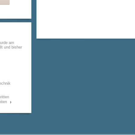
wurde am
lt und bisher
echnik
ritten
iten