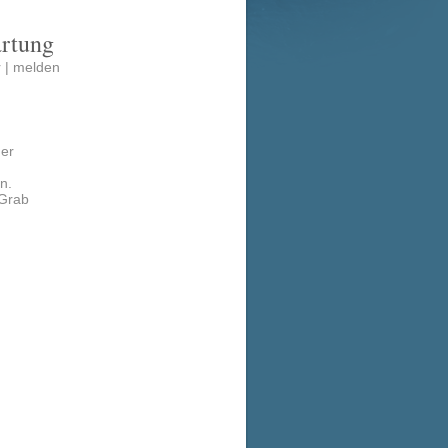
artung
 |
melden
der
n.
Grab