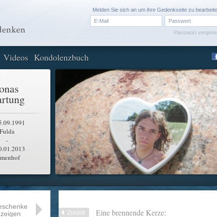
Melden Sie sich an um ihre Gedenkseite zu bearbeit
Passwort verges
Videos
Kondolenzbuch
onas
rtung
5.09.1991
Fulda
-
0.01.2013
rmenhof
eschenke
Eine brennende Kerze:
Zurück
zeigen