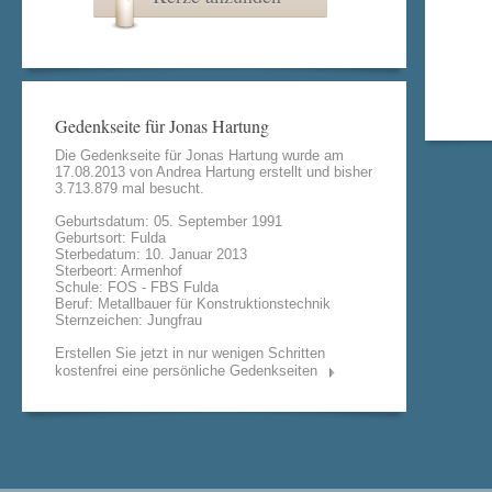
Gedenkseite für Jonas Hartung
Die Gedenkseite für Jonas Hartung wurde am
17.08.2013 von
Andrea Hartung
erstellt und bisher
3.713.879 mal besucht.
Geburtsdatum: 05. September 1991
Geburtsort: Fulda
Sterbedatum: 10. Januar 2013
Sterbeort: Armenhof
Schule: FOS - FBS Fulda
Beruf: Metallbauer für Konstruktionstechnik
Sternzeichen: Jungfrau
Erstellen Sie jetzt in nur wenigen Schritten
kostenfrei eine persönliche Gedenkseiten