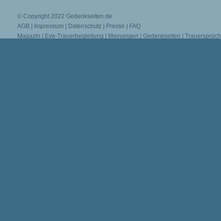
© Copyright 2022
Gedenkseiten.de
AGB
|
Impressum
|
Datenschutz
|
Presse
|
FAQ
Magazin
|
Eve-Trauerbegleitung
|
Meinungen
|
Gedenkseiten
|
Trauersprüc