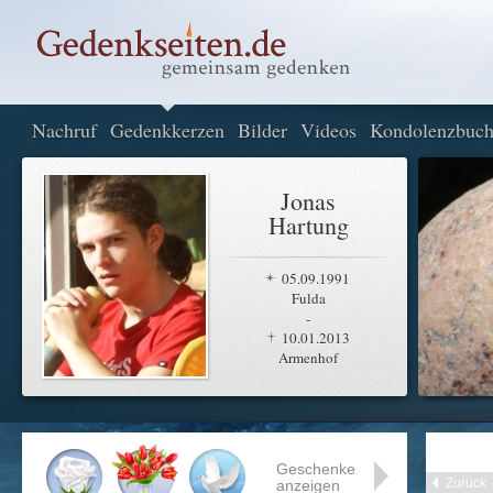
Nachruf
Gedenkkerzen
Bilder
Videos
Kondolenzbuc
Jonas
Hartung
05.09.1991
Fulda
-
10.01.2013
Armenhof
Geschenke
Zurück
anzeigen