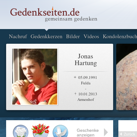
Nachruf
Gedenkkerzen
Bilder
Videos
Kondolenzbuc
Jonas
Hartung
05.09.1991
Fulda
-
10.01.2013
Armenhof
Geschenke
Zurück
anzeigen