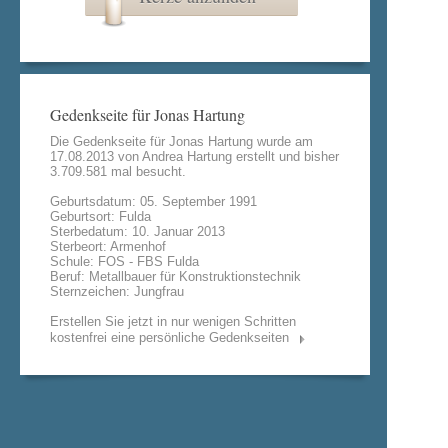
Gedenkseite für Jonas Hartung
Die Gedenkseite für Jonas Hartung wurde am
17.08.2013 von
Andrea Hartung
erstellt und bisher
3.709.581 mal besucht.
Geburtsdatum: 05. September 1991
Geburtsort: Fulda
Sterbedatum: 10. Januar 2013
Sterbeort: Armenhof
Schule: FOS - FBS Fulda
Beruf: Metallbauer für Konstruktionstechnik
Sternzeichen: Jungfrau
Erstellen Sie jetzt in nur wenigen Schritten
kostenfrei eine persönliche Gedenkseiten