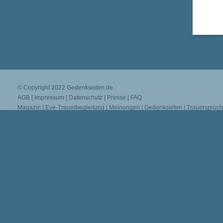
© Copyright 2022
Gedenkseiten.de
AGB
|
Impressum
|
Datenschutz
|
Presse
|
FAQ
Magazin
|
Eve-Trauerbegleitung
|
Meinungen
|
Gedenkseiten
|
Trauersprüc