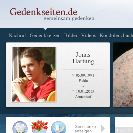
Nachruf
Gedenkkerzen
Bilder
Videos
Kondolenzbuc
Jonas
Hartung
05.09.1991
Fulda
-
10.01.2013
Armenhof
Geschenke
Zurück
anzeigen