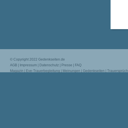
© Copyright 2022
Gedenkseiten.de
AGB
|
Impressum
|
Datenschutz
|
Presse
|
FAQ
Magazin
|
Eve-Trauerbegleitung
|
Meinungen
|
Gedenkseiten
|
Trauersprüc