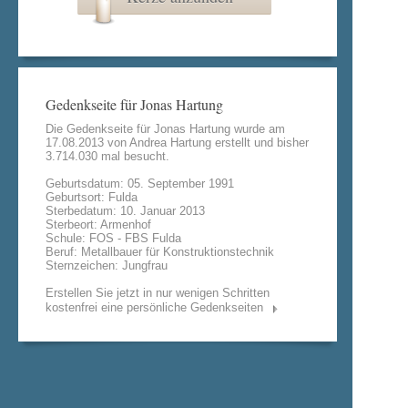
Gedenkseite für Jonas Hartung
Die Gedenkseite für Jonas Hartung wurde am
17.08.2013 von
Andrea Hartung
erstellt und bisher
3.714.030 mal besucht.
Geburtsdatum: 05. September 1991
Geburtsort: Fulda
Sterbedatum: 10. Januar 2013
Sterbeort: Armenhof
Schule: FOS - FBS Fulda
Beruf: Metallbauer für Konstruktionstechnik
Sternzeichen: Jungfrau
Erstellen Sie jetzt in nur wenigen Schritten
kostenfrei eine persönliche Gedenkseiten